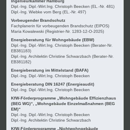
Ingenieurkammer Hamburg
Dipl.-Ing. Dipl.-Wirt.Ing. Christoph Beecken (EL.-Nr.
481
)
Dipl.-Ing.
Wiebke vom Berg
(EL.-Nr.
497
)
Vorbeugender Brandschutz
Fachplanerin für vorbeugenden Brandschutz (EIPOS)
Maria Kowalewski (Registrier-Nr. 1283-12-O-2025)
Energieberatung für Wohngebäude (EBW)
Dipl.-Ing. Dipl.-Wirt.Ing. Christoph Beecken (Berater-Nr.
EB381183)
Dipl.-Ing. Architektin Christine Schwarzbach (Berater-Nr.
EB381182
)
Energieberatung im Mittelstand (BAFA)
Dipl.-Ing. Dipl.-Wirt.Ing. Christoph Beecken
Energieberatung DIN 16247 (Energieaudit)
Dipl.-Ing. Dipl.-Wirt.Ing. Christoph Beecken
KfW-Förderprogramme „Wohngebäude Effizienzhaus
(BEG WG)“, „Wohngebäude Einzelmaßnahmen (BEG
EM)“
Dipl.-Ing. Dipl.-Wirt.Ing. Christoph Beecken
Dipl.-Ing. Architektin Christine Schwarzbach
KfW-Förderprogramme „Nichtwohngebäude